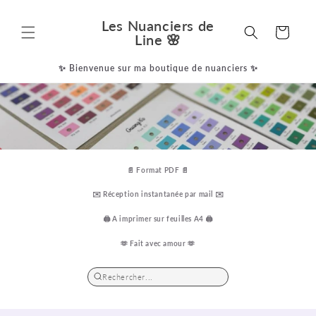
Перейти
к
Les Nuanciers de
контенту
Корзина
Line 🌸
✨ Bienvenue sur ma boutique de nuanciers ✨
📄 Format PDF 📄
✉️ Réception instantanée par mail ✉️
🖨️ A imprimer sur feuilles A4 🖨️
🫶 Fait avec amour 🫶
Rechercher...