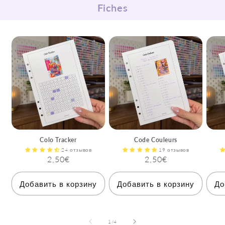
Fiches
Colo Tracker
Code Couleurs
24 отзывов
19 отзывов
Обычная
2,50€
Обычная
2,50€
цена
цена
Добавить в корзину
Добавить в корзину
До
из
1
/
4