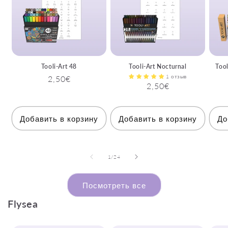
Tooli-Art 48
Tooli-Art Nocturnal
Tool
1 отзыв
Обычная
2,50€
Обычная
2,50€
цена
цена
Добавить в корзину
Добавить в корзину
До
из
1
/
24
Посмотреть все
Flysea