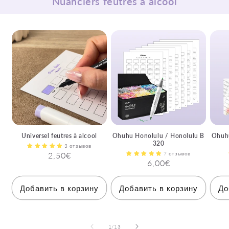
Nuanciers feutres à alcool
Universel feutres à alcool
Ohuhu Honolulu / Honolulu B
Ohuhu
320
3 отзывов
Обычная
2,50€
7 отзывов
Обычная
6,00€
цена
цена
Добавить в корзину
Добавить в корзину
До
из
1
/
13