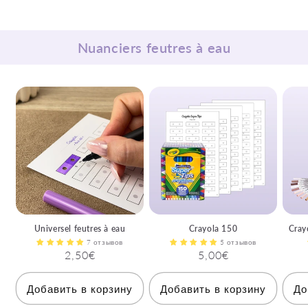
Nuanciers feutres à eau
Universel feutres à eau
Crayola 150
Cray
7 отзывов
5 отзывов
Обычная
2,50€
Обычная
5,00€
цена
цена
Добавить в корзину
Добавить в корзину
До