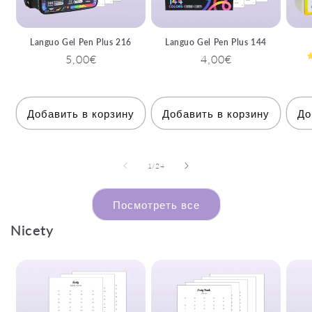
Languo Gel Pen Plus 216
Languo Gel Pen Plus 144
Обычная
5,00€
Обычная
4,00€
цена
цена
Добавить в корзину
Добавить в корзину
До
из
1
/
24
Посмотреть все
Nicety