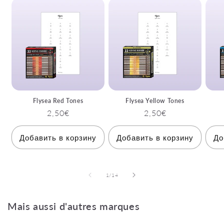
Flysea Red Tones
Flysea Yellow Tones
Обычная
2,50€
Обычная
2,50€
цена
цена
Добавить в корзину
Добавить в корзину
До
из
1
/
14
Mais aussi d'autres marques