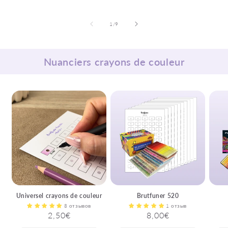
из
1
/
9
Nuanciers crayons de couleur
Universel crayons de couleur
Brutfuner 520
8 отзывов
1 отзыв
Обычная
2,50€
Обычная
8,00€
цена
цена