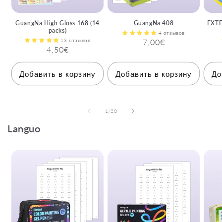
GuangNa High Gloss 168 (14
GuangNa 408
EXTE
packs)
4 отзывов
13 отзывов
Обычная
7,00€
Обычная
4,50€
цена
цена
Добавить в корзину
Добавить в корзину
До
из
1
/
20
Languo