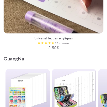
Universel feutres acryliques
37 отзывов
Обычная
2,50€
цена
GuangNa