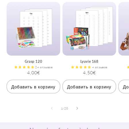
Grasp 120
Lyuvie 168
24 отзывов
4 отзывов
Обычная
4,00€
Обычная
4,50€
цена
цена
Добавить в корзину
Добавить в корзину
До
из
1
/
20