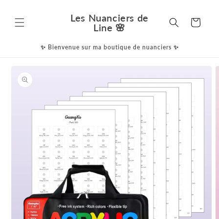
et
passer
Les Nuanciers de
au
Panier
Line 🌸
contenu
✨ Bienvenue sur ma boutique de nuanciers ✨
Passer aux
informations
produits