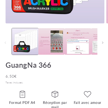
Ouvrir
O
le
l
média
m
1
2
dans
d
une
u
fenêtre
f
modale
m
GuangNa 366
Prix
6,50€
habituel
Taxes incluses.
Format PDF A4
Réception par
Fait avec amour
mail