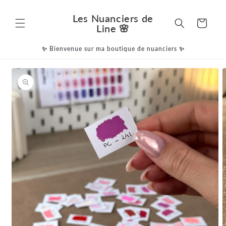
et
passer
Les Nuanciers de
au
Panier
Line 🌸
contenu
✨ Bienvenue sur ma boutique de nuanciers ✨
Passer aux
informations
produits