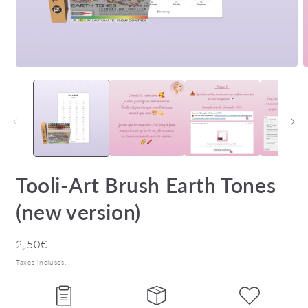
Ouvrir
O
le
l
média
m
1
2
dans
d
une
u
fenêtre
f
modale
m
Tooli-Art Brush Earth Tones
(new version)
Prix
2,50€
habituel
Taxes incluses.