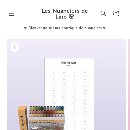
et
passer
Les Nuanciers de
au
Panier
Line 🌸
contenu
✨ Bienvenue sur ma boutique de nuanciers ✨
Passer aux
informations
produits