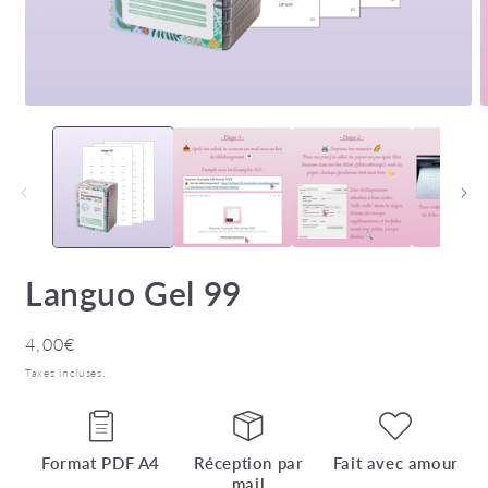
Ouvrir
O
le
l
média
m
1
2
dans
d
une
u
fenêtre
f
modale
m
Languo Gel 99
Prix
4,00€
habituel
Taxes incluses.
Format PDF A4
Réception par
Fait avec amour
mail