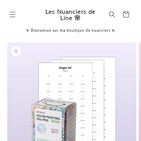
et
passer
Les Nuanciers de
au
Panier
Line 🌸
contenu
✨ Bienvenue sur ma boutique de nuanciers ✨
Passer aux
informations
produits