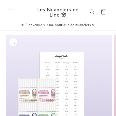
et
passer
Les Nuanciers de
au
Panier
Line 🌸
contenu
✨ Bienvenue sur ma boutique de nuanciers ✨
Passer aux
informations
produits