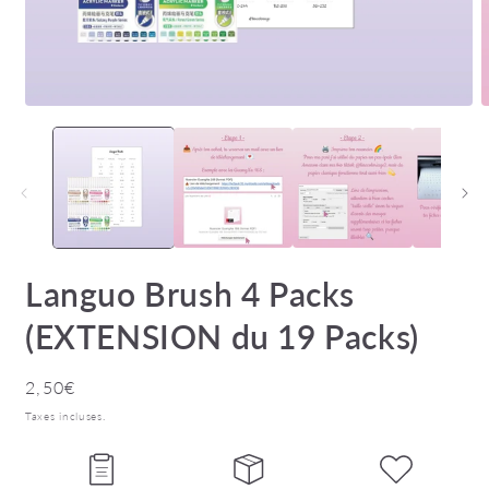
Ouvrir
O
le
l
média
m
1
2
dans
d
une
u
fenêtre
f
modale
m
Languo Brush 4 Packs
(EXTENSION du 19 Packs)
Prix
2,50€
habituel
Taxes incluses.