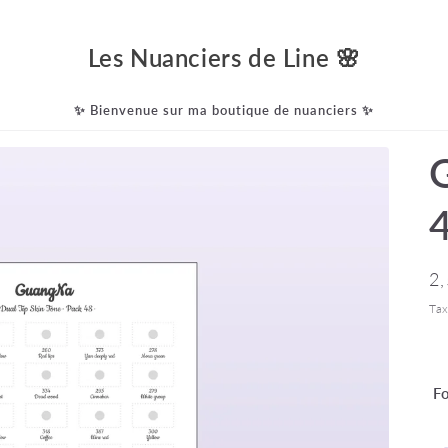
Les Nuanciers de Line 🌸
✨ Bienvenue sur ma boutique de nuanciers ✨
Pr
2
ha
Tax
F