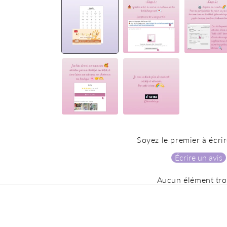
média
1
dans
une
fenêtre
modale
Soyez le premier à écrir
Écrire un avis
Aucun élément tr