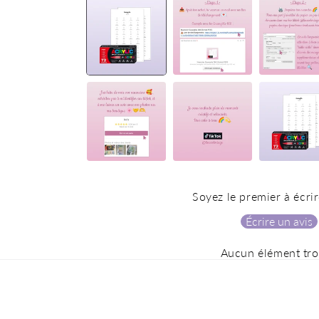
média
1
dans
une
fenêtre
modale
Soyez le premier à écrir
Écrire un avis
Aucun élément tr