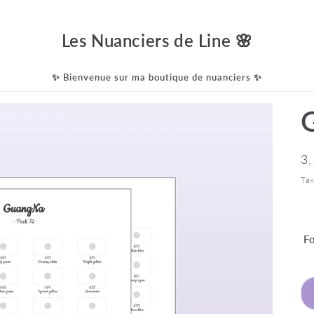
Les Nuanciers de Line 🌸
✨ Bienvenue sur ma boutique de nuanciers ✨
Pr
3
ha
Tax
F