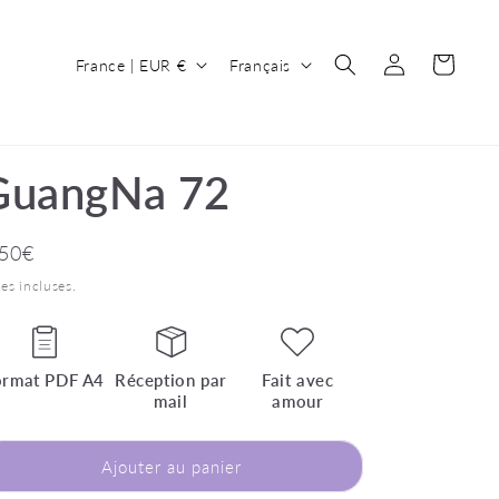
P
L
Connexion
Panier
France | EUR €
Français
a
a
y
n
s
g
GuangNa 72
/
u
r
e
ix
,50€
é
bituel
es incluses.
g
i
o
ormat PDF A4
Réception par
Fait avec
n
mail
amour
Ajouter au panier