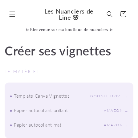
et
passer
Les Nuanciers de
au
Panier
Line 🌸
contenu
✨ Bienvenue sur ma boutique de nuanciers ✨
Créer ses vignettes
LE MATÉRIEL
●
Template Canva Vignettes
GOOGLE DRIVE →
●
Papier autocollant brillant
AMAZON →
●
Papier autocollant mat
AMAZON →