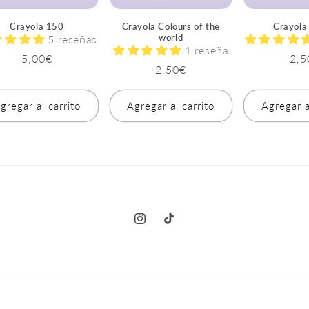
Crayola 150
Crayola Colours of the
Crayola
world
5 reseñas
1 reseña
Precio
5,00€
Pre
2,5
Precio
2,50€
habitual
hab
habitual
gregar al carrito
Agregar al carrito
Agregar a
Instagram
TikTok