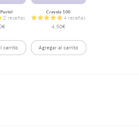
 Pastel
Crayola 100
2 reseñas
4 reseñas
cio
0€
Precio
4,50€
itual
habitual
l carrito
Agregar al carrito