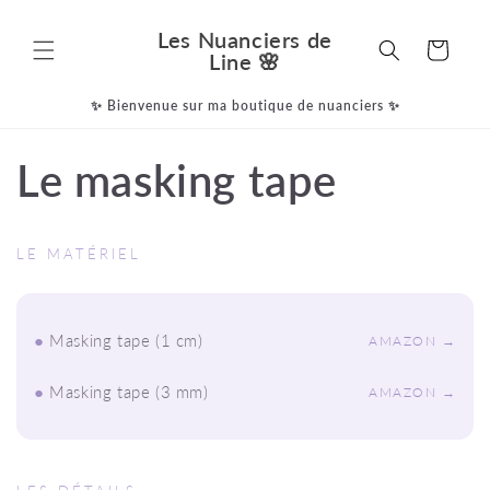
Ir
directamente
Les Nuanciers de
al contenido
Carrito
Line 🌸
✨ Bienvenue sur ma boutique de nuanciers ✨
Le masking tape
LE MATÉRIEL
●
Masking tape (1 cm)
AMAZON →
●
Masking tape (3 mm)
AMAZON →