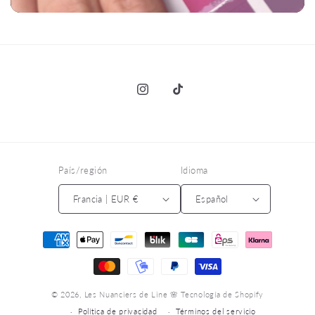
Instagram
TikTok
País/región
Idioma
Francia | EUR €
Español
Formas
de
pago
© 2026,
Les Nuanciers de Line 🌸
Tecnología de Shopify
Política de privacidad
Términos del servicio