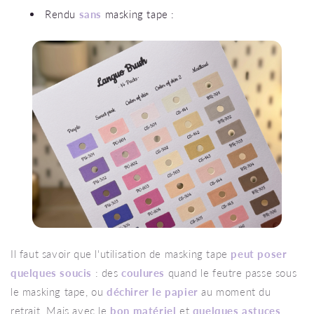
Rendu
sans
masking tape :
Il faut savoir que l'utilisation de masking tape
peut poser
quelques soucis
: des
coulures
quand le feutre passe sous
le masking tape, ou
déchirer le papier
au moment du
retrait. Mais avec le
bon matériel
et
quelques astuces
,